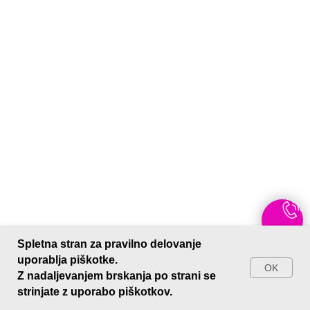
Spletna stran za pravilno delovanje
MALA TORTA (020)
uporablja piškotke.
Mousse torta s čokoladno dekoracijo
OK
Z nadaljevanjem brskanja po strani se
Premer torte od 16cm do 18cm
strinjate z uporabo piškotkov.