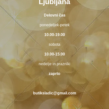
Ljubljana
Delovni čas
ponedeljek-petek
10.00-19.00
sobota
10.00-15.00
nedelje in prazniki
zaprto
butiksladic@gmail.com