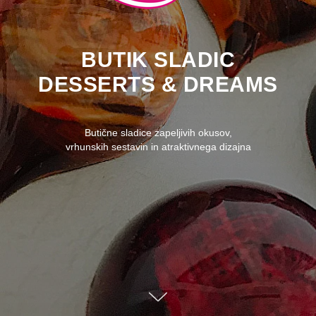
BUTIK SLADIC
DESSERTS
&
DREAMS
Butične sladice zapeljivih okusov,
vrhunskih sestavin in atraktivnega dizajna